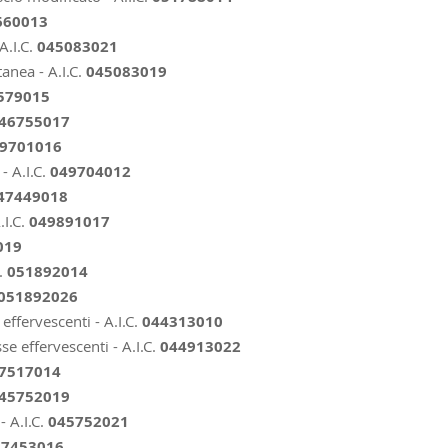
660013
.I.C.
045083021
anea - A.I.C.
045083019
8579015
46755017
9701016
- A.I.C.
049704012
47449018
I.C.
049891017
019
C.
051892014
051892026
ffervescenti - A.I.C.
044313010
e effervescenti - A.I.C.
044913022
7517014
45752019
- A.I.C.
045752021
7453016