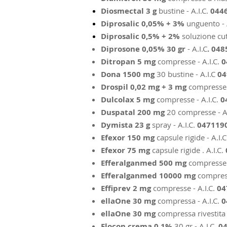
Diosmectal 3 g
bustine - A.I.C.
044
Diprosalic 0,05% + 3%
unguento - A
Diprosalic 0,5% + 2%
soluzione cut
Diprosone 0,05% 30 gr
- A.I.C
. 04
Ditropan 5 mg
compresse - A.I.C.
0
Dona 1500 mg
30 bustine - A.I.C
04
Drospil 0,02 mg + 3 mg
compresse 
Dulcolax 5 mg
compresse - A.I.C.
0
Duspatal 200 mg
20 compresse - A.
Dymista 23 g
spray - A.I.C.
047119
Efexor 150 mg
capsule rigide - A.I.
Efexor 75 mg
capsule rigide . A.I.C.
Efferalganmed 500 mg
compresse e
Efferalganmed 10000 mg
compress
Effiprev 2 mg
compresse - A.I.C.
04
ellaOne 30 mg
compressa - A.I.C.
0
ellaOne 30 mg
compressa rivestita 
Elocon crema 0,1%
30 gr - A.I.C.
04