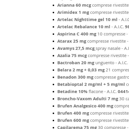
Arianna 60 mcg
comprese rivestite 
Arimidex 1 mg
compresse rivestite 
Artelac Nighttime gel 10 ml
- A.I.
Artelac Rebalance
10 ml
- A.I.C.
9
Aspirina C 400 mg
10 compresse - 
Atarax 25 mg
compresse rivestite - 
Avamys 27,5 mcg
spray nasale - A.
Azalia 75 mcg
compresse rivestite -
Bactroban 20 mg
unguento - A.I.C.
Belara 2 mg + 0,03 mg
21 compress
Benadon 300 mg
compresse gastror
Betabioptal 2 mg/ml + 5 mg/ml
c
Betadine 10%
flacone - A.I.C.
0441
Broncho-Vaxom Adulti 7 mg
30 ca
Brufen Analgesico 400 mg
compres
Brufen 400 mg
compresse rivestite 
Brufen 600 mg
compresse rivestite 
Capilarema 75 mg
30 compresse - 