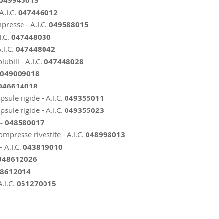
049945013
A.I.C.
047446012
presse - A.I.C.
049588015
I.C.
047448030
.I.C.
047448042
ubili -
A.I.C.
047448028
049009018
046614018
psule rigide - A.I.C.
049355011
psule rigide - A.I.C.
049355023
- 048580017
compresse rivestite - A.I.C.
048998013
- A.I.C.
043819010
048612026
8612014
A.I.C.
051270015
 © 2025 | Farmed S.r.l. All rights reserved | Partita IVA 