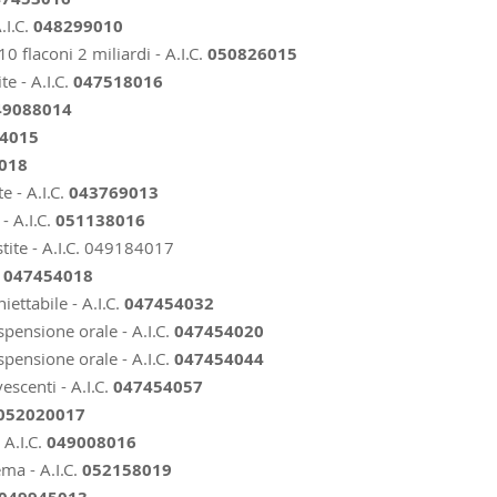
.I.C.
048299010
0 flaconi 2 miliardi - A.I.C.
050826015
e - A.I.C.
047518016
49088014
4015
018
e - A.I.C.
043769013
- A.I.C.
051138016
ite - A.I.C.
049184017
047454018
iettabile - A.I.C.
047454032
spensione orale - A.I.C.
047454020
spensione orale
- A.I.C.
047454044
scenti - A.I.C.
047454057
052020017
 A.I.C.
049008016
ema - A.I.C.
052158019