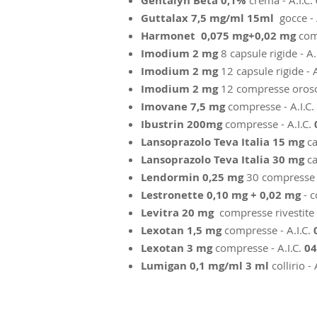
Gentalyn Beta 0,1%
crema - A.I.C.
Guttalax 7,5 mg/ml 15ml
gocce - 
Harmonet 0,075 mg+0,02 mg
com
Imodium 2 mg
8
capsule rigide - A.
Imodium 2 mg
12 capsule rigide - A
Imodium 2 mg
12 compresse orosol
Imovane 7,5 mg
compresse - A.I.C.
Ibustrin 200mg
compresse - A.I.C.
Lansoprazolo Teva Italia 15 mg
ca
Lansoprazolo Teva Italia 30 mg
ca
Lendormin 0,25 mg
30 compresse
Lestronette 0,10 mg + 0,02 mg
- 
Levitra 20 mg
compresse rivestite 
Lexotan 1,5 mg
compresse - A.I.C.
Lexotan 3 mg
compresse - A.I.C.
04
Lumigan 0,1 mg/ml 3 ml
collirio - 
Copyrights