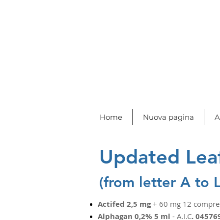
Home
Nuova pagina
A
Updated Leaf
(f
rom letter A to L
Actifed 2,5 mg
+ 60 mg 12 compress
Alphagan 0,2% 5 ml
- A.I.C
. 04576