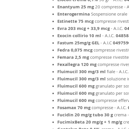
Enantyum 25 mg
20 compresse - A
Enterogermina
Sospensione orale 1
Estinette 75 mcg
compresse rivestit
Evra 203 mcg + 33,9 mcg
- A.I.C.
0
Exocin collirio 10 ml
- A.I.C.
04858
Fastum 25mg/g GEL
- A.I.C
049759
Fedra 0,075 mcg
compresse rivestit
Femara 2,5 mg
compresse rivestite 
Fexallegra 120 mg
compresse rivest
Fluimucil 300 mg/3 ml
fiale - A.I.C.
Fluimucil 300 mg/3 ml
soluzione in
Fluimucil 600 mg
granulato per so
Fluimucil 600 mg
granulato per so
Fluimucil 600 mg
compresse efferve
Fosamax 70 mg
compresse - A.I.C.
Fucidin 20 mg/g tubo 30 g
crema -
FucimixBeta 20 mg/g + 1 mg/g
cr