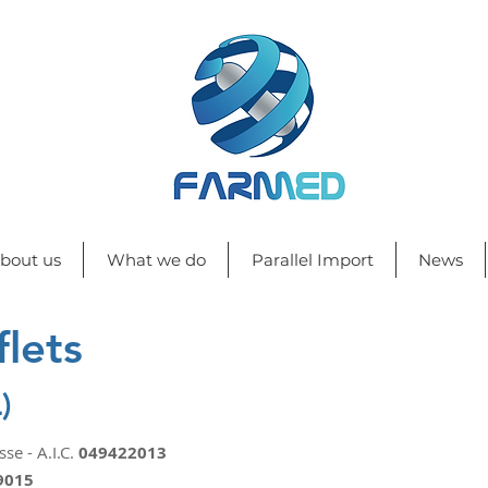
bout us
What we do
Parallel Import
News
lets
)
e - A.I.C.
049422013
9015