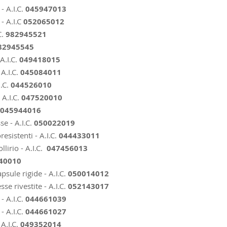
- A.I.C.
045947013
- A.I.C
052065012
C.
982945521
82945545
A.I.C.
049418015
A.I.C.
045084011
I.C.
044526010
 A.I.C.
047520010
045944016
e - A.I.C.
050022019
esistenti - A.I.C.
044433011
ollirio - A.I.C.
047456013
40010
psule rigide - A.I.C.
050014012
se rivestite - A.I.C.
052143017
- A.I.C.
044661039
- A.I.C.
044661027
A.I.C.
049352014