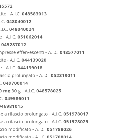
45572
te - A.I.C.
048583013
I.C.
048040012
.I.C.
048040024
 - A.I.C.
051062014
.
045287012
presse effervescenti - A.I.C.
048577011
te - A.I.C
. 044139020
 - A.I.C.
044139018
ascio prolungato - A.I.C.
052319011
.
049700014
20 mg
30 g - A.I.C
. 048578025
.C.
049586011
046981015
 a rilascio prolungato - A.I.C.
051978017
 a rilascio prolungato
-
A.I.C.
051978029
cio modificato - A.I.C.
051788026
cio modificato - A.I.C.
051788014