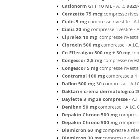
Cationorm GTT 10 ML
- A.I.C
9829
Cerazette 75 mcg
compresse rivesti
Cialis 5 mg
compresse rivestite - A.
Cialis 20 mg
compresse rivestite - A
Cipralex 10 mg
compresse rivestite
Ciproxin 500 mg
compresse - A.I.C
Co-Efferalgan 500 mg + 30 mg
com
Congescor 2,5 mg
compresse rivesti
Congescor 5 mg
compresse rivestite
Contramal 100 mg
compresse a ril
Daflon 500 mg
30 compresse - A.I.C
Daktarin crema dermatologico 
Daylette 3 mg 28 compresse
- A.I
Deniban 50 mg
compresse - A.I.C.
Depakin Chrono 500 mg
compresse
Depakin Chrono 500 mg
compresse
Diamicron 60 mg
compresse a rilas
Diamicron 30
mg
compresse a rilas